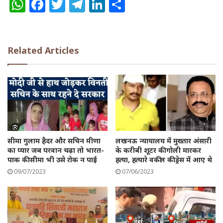
W
F
T
T
Li
S
h
a
w
el
n
h
a
c
it
e
k
a
ts
e
te
g
e
re
Related Articles
A
b
r
ra
dI
p
o
m
n
p
o
k
सीमा गुलाम हैदर और सचिन मीणा
लखनऊ न्यायालय में मुख्तार अंसारी
का प्यार जब परवान चढ़ा तो भारत-
के करीबी शूटर की गोली मारकर
पाक की सीमा भी उसे रोक न पाई
हत्या, हत्यारे वकील की ड्रेस में आए थे
09/07/2023
07/06/2023