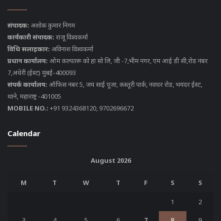
संपादक:
अशोक कुमार निगम
कार्यकारी संपादक:
राजू विश्वकर्मा
विधि सलाहकार:
अविनाश विश्वकर्मा
प्रधान कार्यालय:
ओम कल्पतरू को हा सो लि, जी -7,भीम नगर, एम आई डी सी,रोड नंबर
7,अंधेरी (ईस्ट) मुंबई-400093
संपर्क कार्यालय:
ऑफिस नंबर 5, जय साई पूजा, कस्तूरी पार्क, नवघर रोड, भयंदर ईस्ट,
थाने, महाराष्ट्र -401005
MOBILE NO.:
+91 9324368120, 9702696672
Calendar
August 2026
M
T
W
T
F
S
S
1
2
3
4
5
6
7
8
9