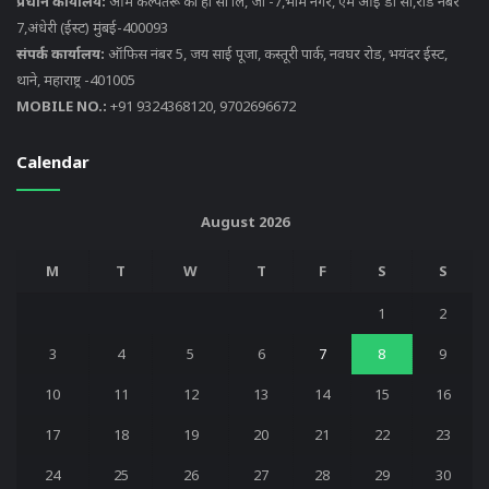
प्रधान कार्यालय:
ओम कल्पतरू को हा सो लि, जी -7,भीम नगर, एम आई डी सी,रोड नंबर
7,अंधेरी (ईस्ट) मुंबई-400093
संपर्क कार्यालय:
ऑफिस नंबर 5, जय साई पूजा, कस्तूरी पार्क, नवघर रोड, भयंदर ईस्ट,
थाने, महाराष्ट्र -401005
MOBILE NO.:
+91 9324368120, 9702696672
Calendar
August 2026
M
T
W
T
F
S
S
1
2
3
4
5
6
7
8
9
10
11
12
13
14
15
16
17
18
19
20
21
22
23
24
25
26
27
28
29
30