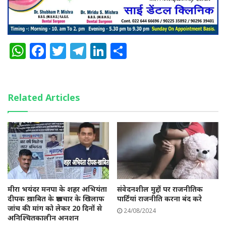
W
F
T
T
Li
S
h
a
w
el
n
h
a
c
it
e
k
a
ts
e
te
g
e
re
Related Articles
A
b
r
ra
dI
p
o
m
n
p
o
k
मीरा भयंदर मनपा के शहर अभियंता
संवेदनशील मुद्दों पर राजनीतिक
दीपक ख़ाबित के भ्रष्टाचार के खिलाफ
पार्टियां राजनीति करना बंद करे
जांच की मांग को लेकर 20 दिनों से
24/08/2024
अनिश्चितकालीन अनशन