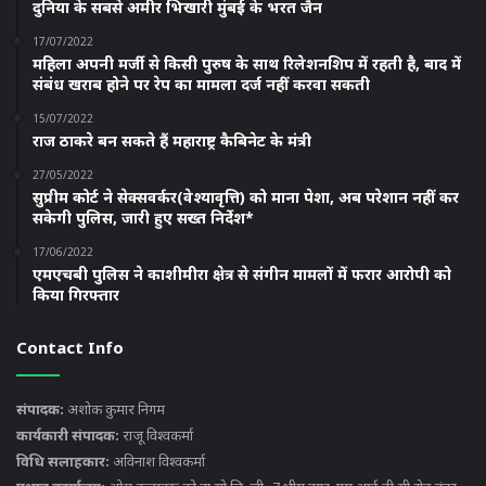
दुनिया के सबसे अमीर भिखारी मुंबई के भरत जैन
17/07/2022
महिला अपनी मर्जी से किसी पुरुष के साथ रिलेशनशिप में रहती है, बाद में
संबंध खराब होने पर रेप का मामला दर्ज नहीं करवा सकती
15/07/2022
राज ठाकरे बन सकते हैं महाराष्ट्र कैबिनेट के मंत्री
27/05/2022
सुप्रीम कोर्ट ने सेक्सवर्कर(वेश्यावृत्ति) को माना पेशा, अब परेशान नहीं कर
सकेगी पुलिस, जारी हुए सख्त निर्देश*
17/06/2022
एमएचबी पुलिस ने काशीमीरा क्षेत्र से संगीन मामलों में फरार आरोपी को
किया गिरफ्तार
Contact Info
संपादक:
अशोक कुमार निगम
कार्यकारी संपादक:
राजू विश्वकर्मा
विधि सलाहकार:
अविनाश विश्वकर्मा