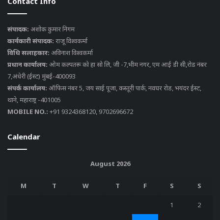
Contact Info
संपादक:
अशोक कुमार निगम
कार्यकारी संपादक:
राजू विश्वकर्मा
विधि सलाहकार:
अविनाश विश्वकर्मा
प्रधान कार्यालय:
ओम कल्पतरू को हा सो लि, जी -7,भीम नगर, एम आई डी सी,रोड नंबर
7,अंधेरी (ईस्ट) मुंबई-400093
संपर्क कार्यालय:
ऑफिस नंबर 5, जय साई पूजा, कस्तूरी पार्क, नवघर रोड, भयंदर ईस्ट,
थाने, महाराष्ट्र -401005
MOBILE NO.:
+91 9324368120, 9702696672
Calendar
August 2026
M
T
W
T
F
S
S
1
2