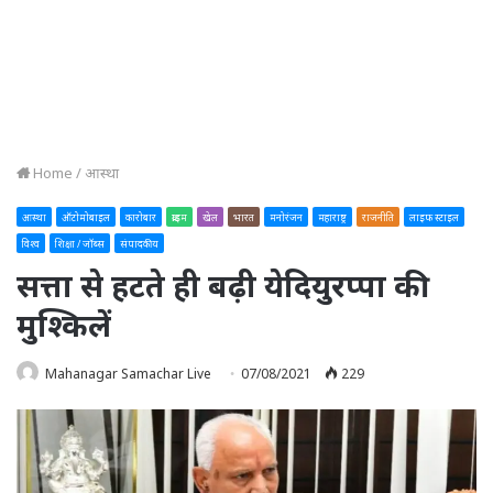
Home
/
आस्था
आस्था
ऑटोमोबाइल
कारोबार
क्राइम
खेल
भारत
मनोरंजन
महाराष्ट्र
राजनीति
लाइफ स्टाइल
विश्व
शिक्षा / जॉब्स
संपादकीय
सत्ता से हटते ही बढ़ी येदियुरप्पा की
मुश्किलें
Mahanagar Samachar Live
07/08/2021
229