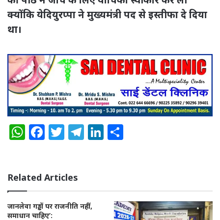
क्योंकि येदियुरप्पा ने मुख्यमंत्री पद से इस्तीफा दे दिया
था।
W
F
T
T
Li
S
h
a
w
el
n
h
a
c
it
e
k
a
ts
e
te
g
e
re
Related Articles
A
b
r
ra
dI
p
o
m
n
जानलेवा गड्ढों पर राजनीति नहीं,
समाधान चाहिए’: