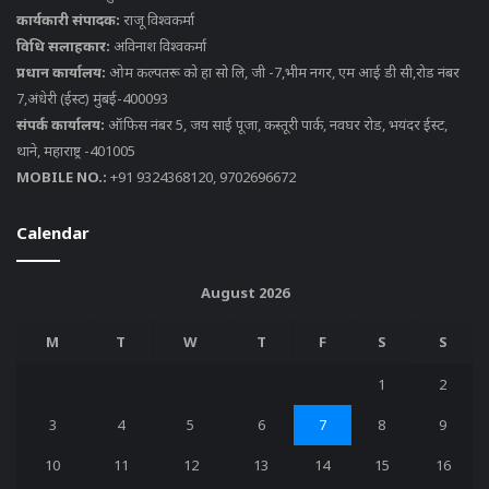
कार्यकारी संपादक:
राजू विश्वकर्मा
विधि सलाहकार:
अविनाश विश्वकर्मा
प्रधान कार्यालय:
ओम कल्पतरू को हा सो लि, जी -7,भीम नगर, एम आई डी सी,रोड नंबर
7,अंधेरी (ईस्ट) मुंबई-400093
संपर्क कार्यालय:
ऑफिस नंबर 5, जय साई पूजा, कस्तूरी पार्क, नवघर रोड, भयंदर ईस्ट,
थाने, महाराष्ट्र -401005
MOBILE NO.:
+91 9324368120, 9702696672
Calendar
August 2026
M
T
W
T
F
S
S
1
2
3
4
5
6
7
8
9
10
11
12
13
14
15
16