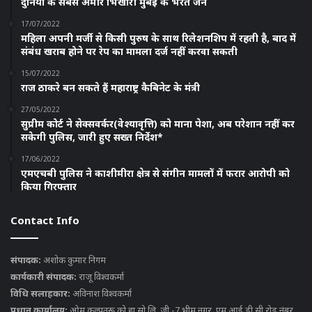
दुनिया के सबसे अमीर भिखारी मुंबई के भरत जैन
17/07/2022
महिला अपनी मर्जी से किसी पुरुष के साथ रिलेशनशिप में रहती है, बाद में
संबंध खराब होने पर रेप का मामला दर्ज नहीं करवा सकती
15/07/2022
राज ठाकरे बन सकते हैं महाराष्ट्र कैबिनेट के मंत्री
27/05/2022
सुप्रीम कोर्ट ने सेक्सवर्कर(वेश्यावृत्ति) को माना पेशा, अब परेशान नहीं कर
सकेगी पुलिस, जारी हुए सख्त निर्देश*
17/06/2022
एमएचबी पुलिस ने काशीमीरा क्षेत्र से संगीन मामलों में फरार आरोपी को
किया गिरफ्तार
Contact Info
संपादक:
अशोक कुमार निगम
कार्यकारी संपादक:
राजू विश्वकर्मा
विधि सलाहकार:
अविनाश विश्वकर्मा
प्रधान कार्यालय:
ओम कल्पतरू को हा सो लि, जी -7,भीम नगर, एम आई डी सी,रोड नंबर