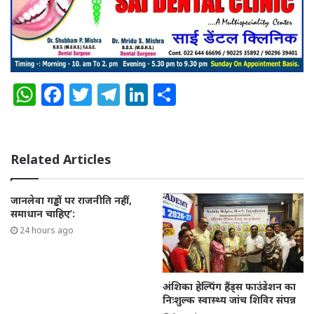
W
F
T
T
Li
S
h
a
w
el
n
h
a
c
it
e
k
a
ts
e
te
g
e
re
Related Articles
A
b
r
ra
dI
p
o
m
n
जानलेवा गड्ढों पर राजनीति नहीं,
समाधान चाहिए’:
p
o
24 hours ago
k
अंशिका हेल्पिंग हैंड्स फाउंडेशन का
निःशुल्क स्वास्थ्य जांच शिविर संपन्न