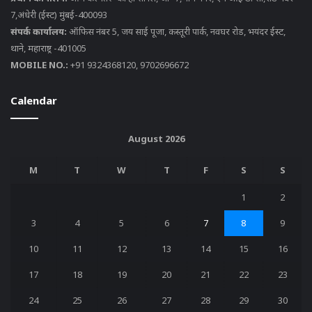
7,अंधेरी (ईस्ट) मुंबई-400093
संपर्क कार्यालय:
ऑफिस नंबर 5, जय साई पूजा, कस्तूरी पार्क, नवघर रोड, भयंदर ईस्ट,
थाने, महाराष्ट्र -401005
MOBILE NO.:
+91 9324368120, 9702696672
Calendar
August 2026
M
T
W
T
F
S
S
1
2
3
4
5
6
7
8
9
10
11
12
13
14
15
16
17
18
19
20
21
22
23
24
25
26
27
28
29
30