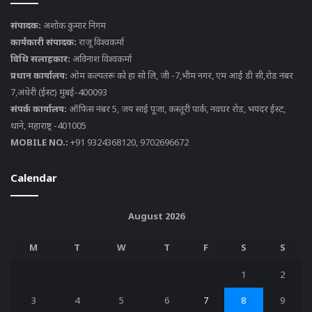
संपादक:
अशोक कुमार निगम
कार्यकारी संपादक:
राजू विश्वकर्मा
विधि सलाहकार:
अविनाश विश्वकर्मा
प्रधान कार्यालय:
ओम कल्पतरू को हा सो लि, जी -7,भीम नगर, एम आई डी सी,रोड नंबर
7,अंधेरी (ईस्ट) मुंबई-400093
संपर्क कार्यालय:
ऑफिस नंबर 5, जय साई पूजा, कस्तूरी पार्क, नवघर रोड, भयंदर ईस्ट,
थाने, महाराष्ट्र -401005
MOBILE NO.:
+91 9324368120, 9702696672
Calendar
August 2026
M
T
W
T
F
S
S
1
2
3
4
5
6
7
8
9